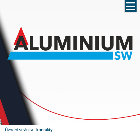
Úvodní stránka
-
kontakty